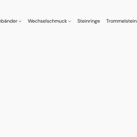
mbänder
Wechselschmuck
Steinringe
Trommelstei