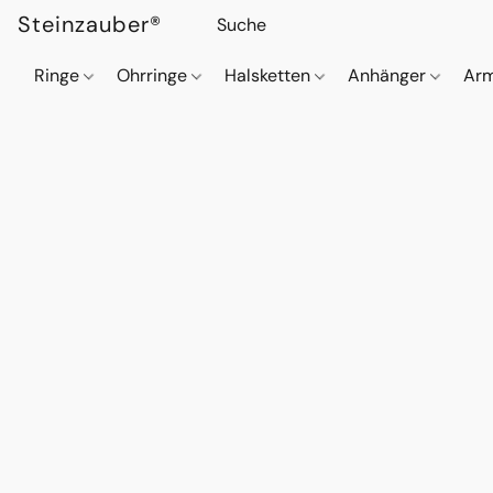
Steinzauber®
Ringe
Ohrringe
Halsketten
Anhänger
Ar