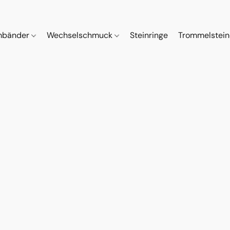
mbänder
Wechselschmuck
Steinringe
Trommelstei