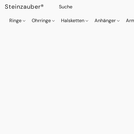
Steinzauber®
Ringe
Ohrringe
Halsketten
Anhänger
Ar