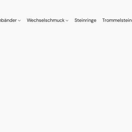
mbänder
Wechselschmuck
Steinringe
Trommelstei