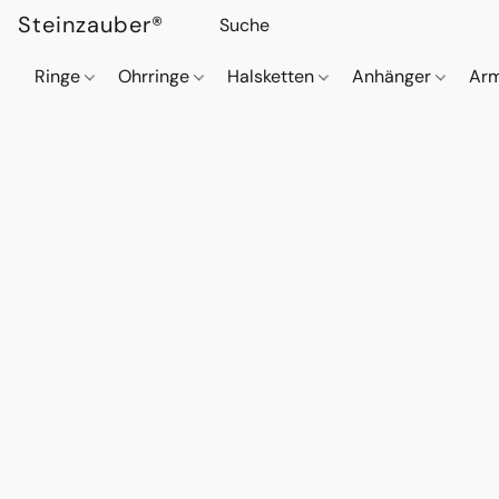
Steinzauber®
Ringe
Ohrringe
Halsketten
Anhänger
Ar