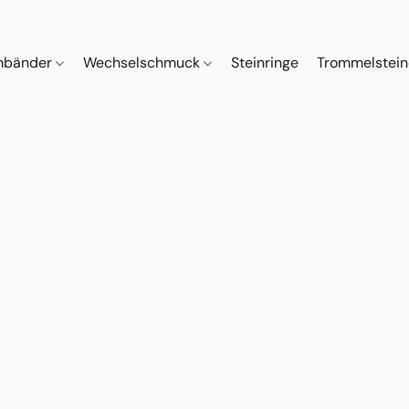
mbänder
Wechselschmuck
Steinringe
Trommelstei