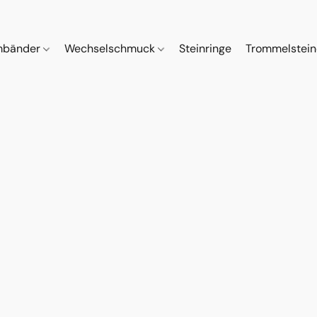
mbänder
Wechselschmuck
Steinringe
Trommelstei