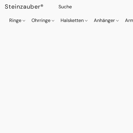
Steinzauber®
Ringe
Ohrringe
Halsketten
Anhänger
Ar