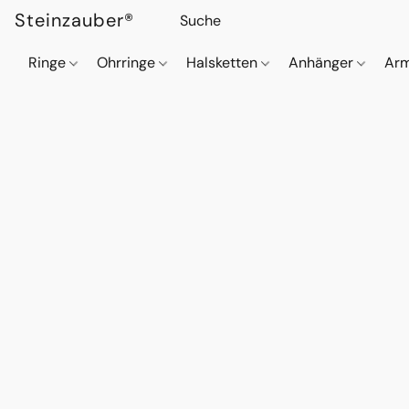
Steinzauber®
Ringe
Ohrringe
Halsketten
Anhänger
Ar