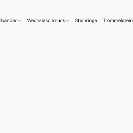
mbänder
Wechselschmuck
Steinringe
Trommelstei