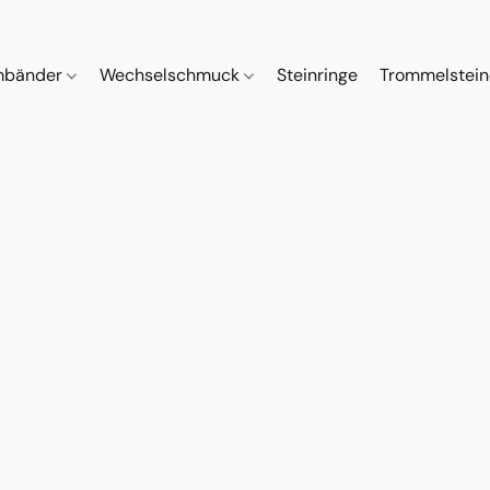
mbänder
Wechselschmuck
Steinringe
Trommelstei