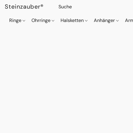
Steinzauber®
Ringe
Ohrringe
Halsketten
Anhänger
Ar