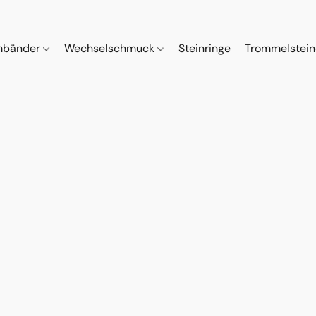
mbänder
Wechselschmuck
Steinringe
Trommelstei