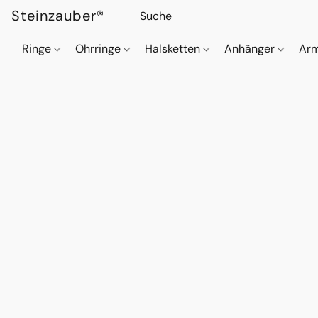
Steinzauber®
Ringe
Ohrringe
Halsketten
Anhänger
Ar