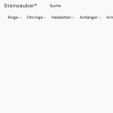
Steinzauber®
Ringe
Ohrringe
Halsketten
Anhänger
Ar