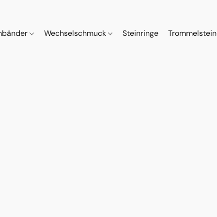
mbänder
Wechselschmuck
Steinringe
Trommelstei