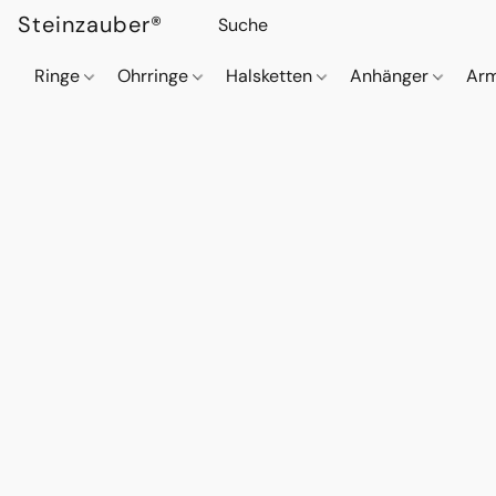
Steinzauber®
Ringe
Ohrringe
Halsketten
Anhänger
Ar