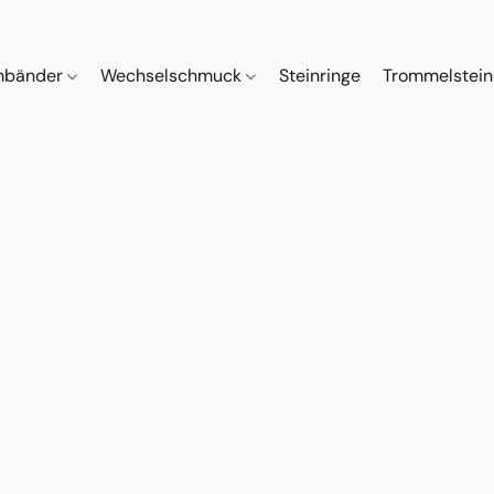
mbänder
Wechselschmuck
Steinringe
Trommelstei