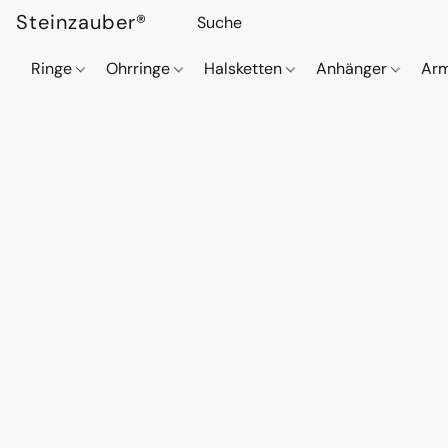
Steinzauber®
Ringe
Ohrringe
Halsketten
Anhänger
Ar