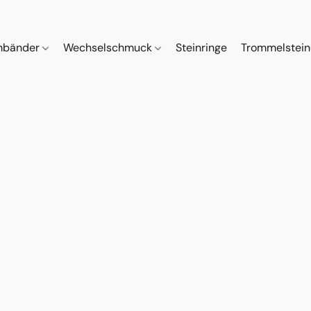
mbänder
Wechselschmuck
Steinringe
Trommelstei