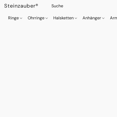
Steinzauber®
Ringe
Ohrringe
Halsketten
Anhänger
Ar