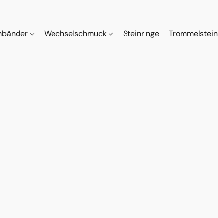
mbänder
Wechselschmuck
Steinringe
Trommelstei