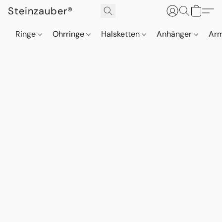
Steinzauber®
Ringe
Ohrringe
Halsketten
Anhänger
Ar