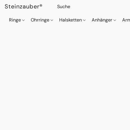
Steinzauber®
Ringe
Ohrringe
Halsketten
Anhänger
Ar