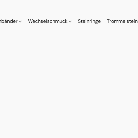
mbänder
Wechselschmuck
Steinringe
Trommelstei