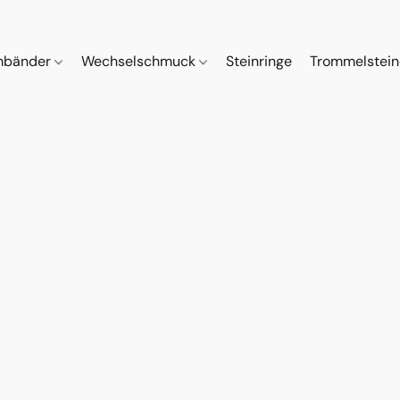
mbänder
Wechselschmuck
Steinringe
Trommelstei