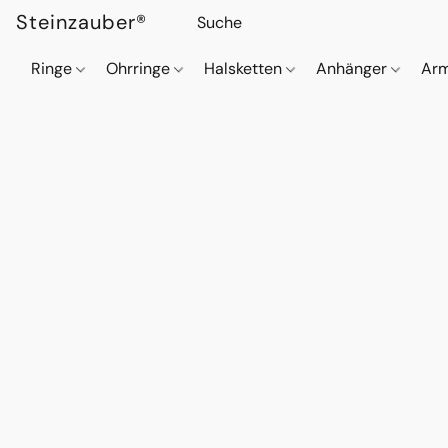
Steinzauber®
Ringe
Ohrringe
Halsketten
Anhänger
Ar