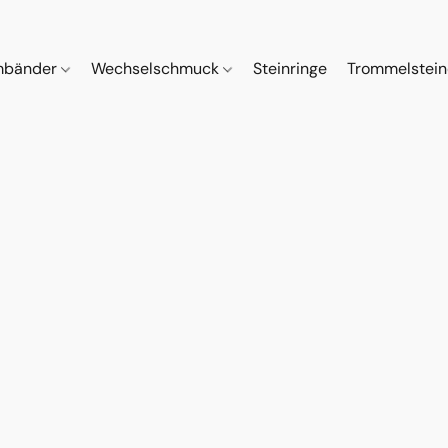
mbänder
Wechselschmuck
Steinringe
Trommelstei