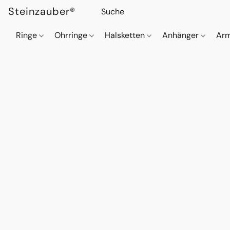
Steinzauber®
Ringe
Ohrringe
Halsketten
Anhänger
Ar