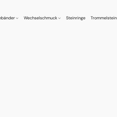
mbänder
Wechselschmuck
Steinringe
Trommelstei