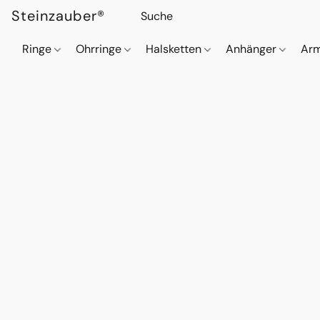
Steinzauber®
Ringe
Ohrringe
Halsketten
Anhänger
Ar