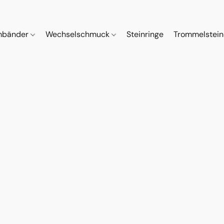
mbänder
Wechselschmuck
Steinringe
Trommelstei