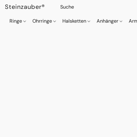
Steinzauber®
Ringe
Ohrringe
Halsketten
Anhänger
Ar