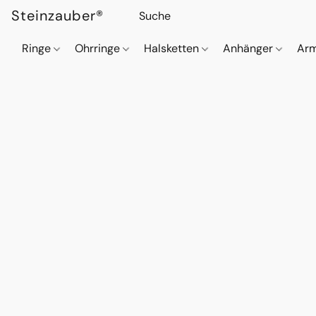
Steinzauber®
Ringe
Ohrringe
Halsketten
Anhänger
Ar