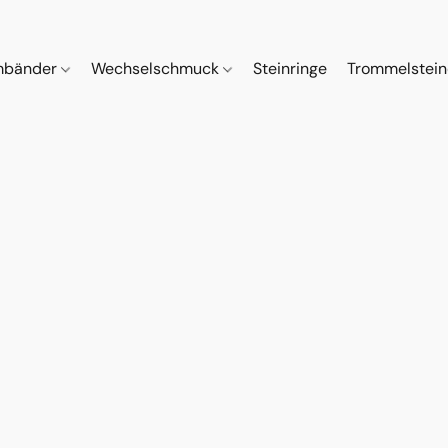
mbänder
Wechselschmuck
Steinringe
Trommelstei