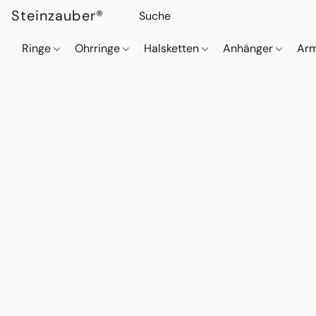
Steinzauber®
Ringe
Ohrringe
Halsketten
Anhänger
Ar