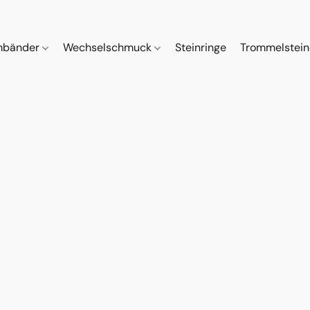
mbänder
Wechselschmuck
Steinringe
Trommelstei