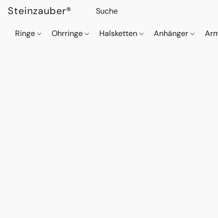
Steinzauber®
Ringe
Ohrringe
Halsketten
Anhänger
Ar