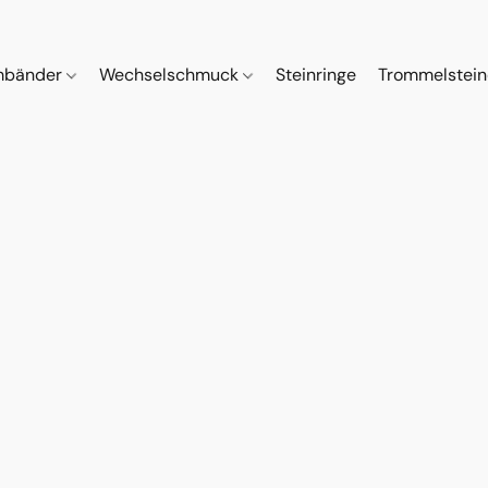
mbänder
Wechselschmuck
Steinringe
Trommelstei