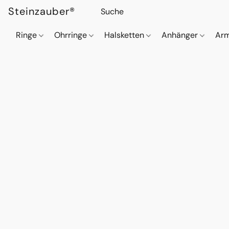
Steinzauber®
Ringe
Ohrringe
Halsketten
Anhänger
Ar