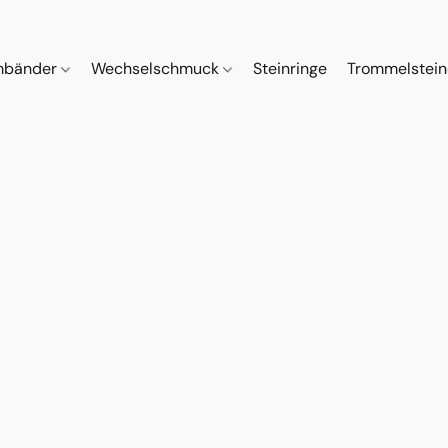
mbänder
Wechselschmuck
Steinringe
Trommelstei