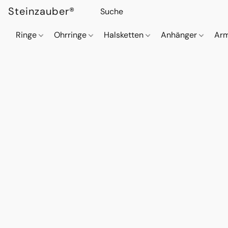
Steinzauber®
Ringe
Ohrringe
Halsketten
Anhänger
Ar