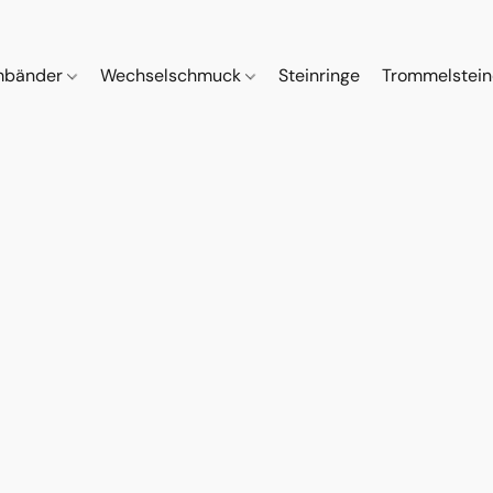
mbänder
Wechselschmuck
Steinringe
Trommelstei