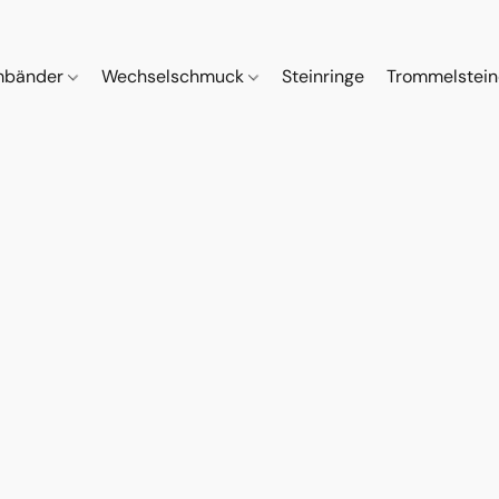
mbänder
Wechselschmuck
Steinringe
Trommelstei