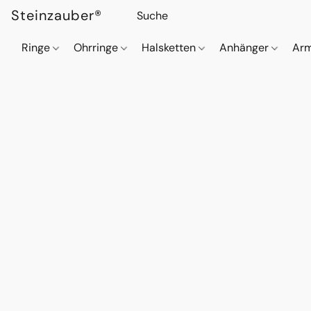
Steinzauber®
Ringe
Ohrringe
Halsketten
Anhänger
Ar