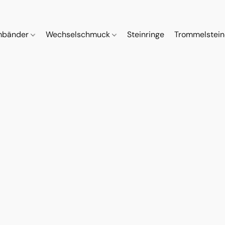
mbänder
Wechselschmuck
Steinringe
Trommelstei