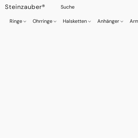
Steinzauber®
Ringe
Ohrringe
Halsketten
Anhänger
Ar