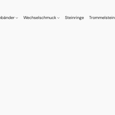
mbänder
Wechselschmuck
Steinringe
Trommelstei