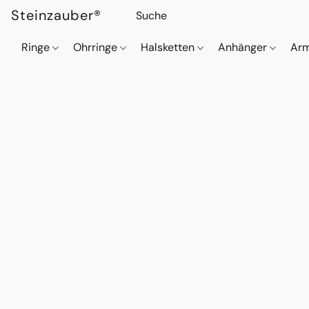
Steinzauber®
Ringe
Ohrringe
Halsketten
Anhänger
Ar