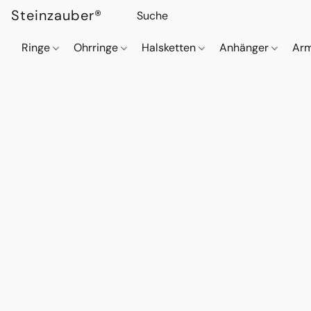
Steinzauber®
Ringe
Ohrringe
Halsketten
Anhänger
Ar