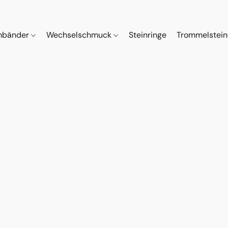
mbänder
Wechselschmuck
Steinringe
Trommelstei